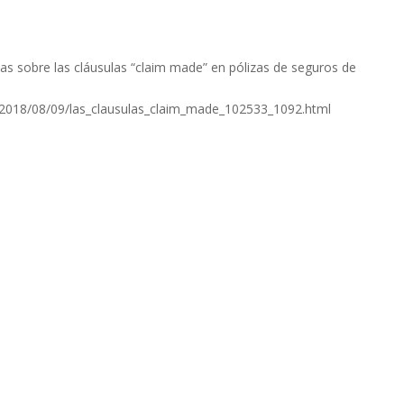
olas sobre las cláusulas “claim made” en pólizas de seguros de
/2018/08/09/las_clausulas_claim_made_102533_1092.html