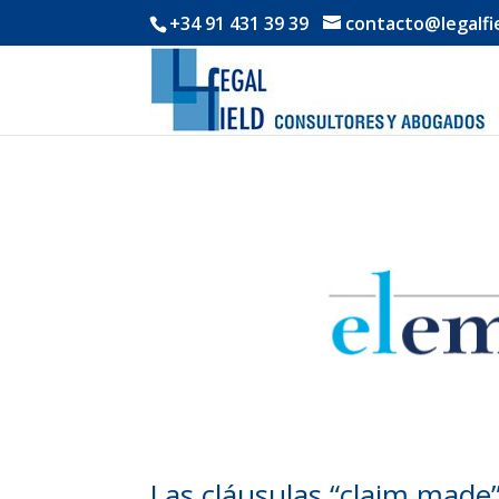
+34 91 431 39 39
contacto@legalfi
Las cláusulas “claim made