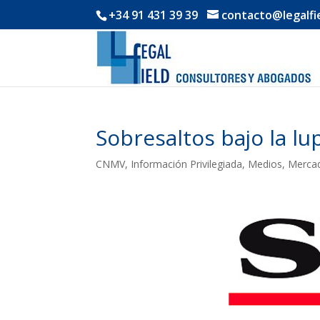
+34 91 431 39 39
contacto@legalfi
Sobresaltos bajo la l
CNMV
,
Información Privilegiada
,
Medios
,
Mercad